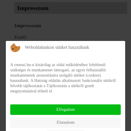
Impresszum
Impresszum
Kiadó:
Weboldalunkon sütiket használunk
RÓZSAKERT INTEGRÁLT SZOCIÁLIS INTÉZMÉNY
VAS VÁRMEGYE
A vmeszi.hu-n kizárólag az oldal működéséhez feltétlenül
szükséges és munkamenet támogató, az egyes felhasználói
Szerkeszti:
munkamenetek azonosítására szolgáló sütiket (cookies)
használunk. A Hatóság oldalán alkalmazott funkcionális sütikről
bővebb tájékoztatás a Tájékoztatás a sütikről gomb
RÓZSAKERT INTEGRÁLT SZOCIÁLIS INTÉZMÉNY
megnyomásával érhető el.
VAS VÁRMEGYE
Elfogadom
Technikai üzemeltetés:
Elutasítom
Szociális és Gyermekvédelmi Főigazgatóság - Informatikai