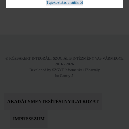
Tájékoztatás a sütikről
Főosztály
© RÓZSAKERT INTEGRÁLT SZOCIÁLIS INTÉZMÉNY VAS VÁRMEGYE
2016 - 2026
Developed by SZGYF Informatikai Főosztály
for Gantry 5.
AKADÁLYMENTESÍTÉSI NYILATKOZAT
IMPRESSZUM